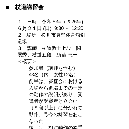
■
杖道
講習会
１ 日時 令和８年（2026年)
６月２１日 (日) 9:30 ～ 12:30
２ 場所 桜川市真壁体育館剣
道場
３ 講師 杖道教士七段 関
展秀、杖道五段 須藤 恵一
＜概要＞
​参加者（講師を含む）
43名（内 女性12名）
前半は、審査会における
入場から退場までの一連
の動作の説明があり、受
講者が受審者と立会い
（５段以上）に分かれて
動作、号令の練習をおこ
なった。
後半は、相対動作の本手