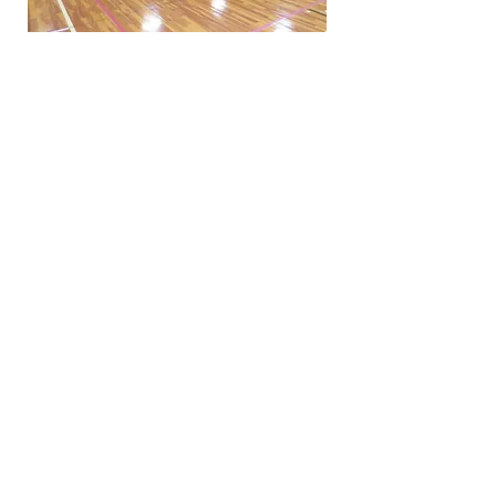
合同稽古会報告​
■
令和8年度合同稽古会
会場：土浦市新治トレーニングセン
ター
● 令和8年 ４月 19日 (日) 12:00 ～
14:00
担当 合同稽古委員会（委員
長：篠崎 淳 錬士杖道7段、委員：家
永 賢栄 杖道5段）
​ 参加者 15名（男性：10名、女