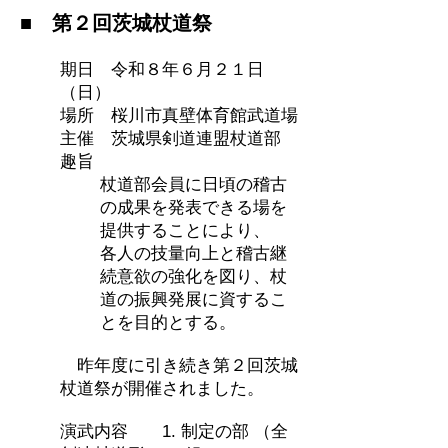
■
第２回茨城杖道祭
期日 令和８年６月２１日
（日）
場所 桜川市真壁体育館武道場
主催 茨城県剣道連盟杖道部
趣旨
杖道部会員に日頃の稽古
の成果を発表できる場を
提供することにより、
各人の技量向上と稽古継
続意欲の強化を図り、杖
道の振興発展に資するこ
とを目的とする。
​ 昨年度に引き続き第２回茨城
杖道祭が開催されました。
演武内容 1. 制定の部 （全