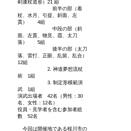
剣連杖道形）21 組
前半の部（着
杖、水月、引提、斜面、左
貫） 4組
中段の部（斜
面、左貫、物見、霞、太刀
落） 5組
後半の部（太刀
落、雷打、正眼、乱留、乱合）
12組
2. 神道夢想流杖
術 1組
3. 制定形模範演
武 1組
演武出場者 42名（男性：30
名、女性：12名）
役員・見学者を含む参加者総
数 52名
今回は開催地である桜川市の